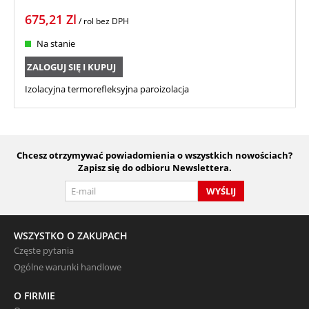
675,21
Zl
/ rol
bez DPH
Na stanie
ZALOGUJ SIĘ I KUPUJ
Izolacyjna termorefleksyjna paroizolacja
Chcesz otrzymywać powiadomienia o wszystkich nowościach?
Zapisz się do odbioru Newslettera.
WYŚLIJ
WSZYSTKO O ZAKUPACH
Częste pytania
Ogólne warunki handlowe
O FIRMIE