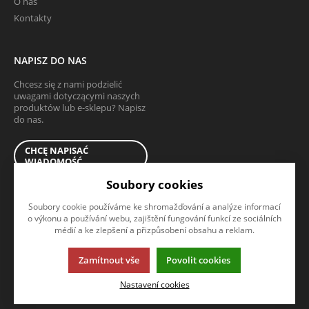
O nas
Kontakty
NAPISZ DO NAS
Chcesz się z nami podzielić
uwagami dotyczącymi naszych
produktów lub e-sklepu? Napisz
do nas.
CHCĘ NAPISAĆ
WIADOMOŚĆ
Soubory cookies
Soubory cookie používáme ke shromažďování a analýze informací
o výkonu a používání webu, zajištění fungování funkcí ze sociálních
médií a ke zlepšení a přizpůsobení obsahu a reklam.
Ta strona używa plików cookies. Kliknij, żeby dowiedzieć się wiecej.
Zamítnout vše
Povolit cookies
© 2013-2026 tartshop.pl
Nastavení cookies
K2 e-sklep - Pierwszy e-sklep, który poradzi sobie ze zarządzaniem
całą firmą.