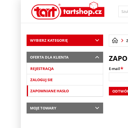
PŘESKOČIT NAVIGACI
WYBIERZ KATEGORIĘ
ZAPO
OFERTA DLA KLIENTA
*
REJESTRACJA
E-mail
ZALOGUJ SIE
ZAPOMNIANE HASŁO
ODTWÓR
MOJE TOWARY