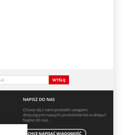
WYŚLIJ
NAPISZ DO NAS
Chcesz się z nami podzielić uwagami
dotyczącymi naszych produktów lub e-sklepu?
Napisz do nas.
CHCĘ NAPISAĆ WIADOMOŚĆ