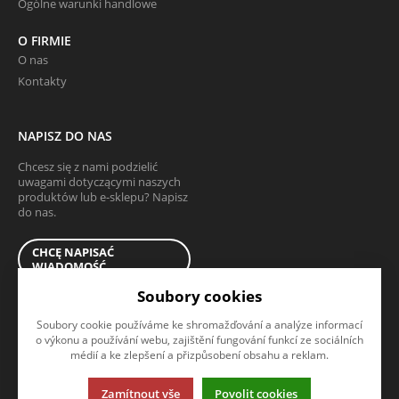
Ogólne warunki handlowe
O FIRMIE
O nas
Kontakty
NAPISZ DO NAS
Chcesz się z nami podzielić
uwagami dotyczącymi naszych
produktów lub e-sklepu? Napisz
do nas.
CHCĘ NAPISAĆ
WIADOMOŚĆ
Soubory cookies
Soubory cookie používáme ke shromažďování a analýze informací
o výkonu a používání webu, zajištění fungování funkcí ze sociálních
médií a ke zlepšení a přizpůsobení obsahu a reklam.
Ta strona używa plików cookies. Kliknij, żeby dowiedzieć się wiecej.
Zamítnout vše
Povolit cookies