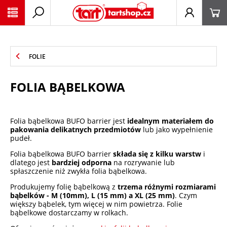
PŘESKOČIT NAVIGACI
FOLIE
FOLIA BĄBELKOWA
Folia bąbelkowa BUFO barrier jest
idealnym materiałem do
pakowania delikatnych przedmiotów
lub jako wypełnienie
pudeł.
Folia bąbelkowa BUFO barrier
składa się z kilku warstw
i
dlatego jest
bardziej odporna
na rozrywanie lub
spłaszczenie niż zwykła folia bąbelkowa.
Produkujemy folię bąbelkową z
trzema różnymi rozmiarami
bąbelków - M (10mm), L (15 mm) a XL (25 mm)
. Czym
większy bąbelek, tym więcej w nim powietrza. Folie
bąbelkowe dostarczamy w rolkach.