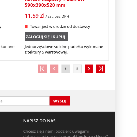
590x390x520 mm
11,59
Zl
/ szt.
bez DPH
y
Towar jest w drodze od dostawcy
ZALOGUJ SIĘ I KUPUJ
wykonane
Jednoczęściowe solidne pudełko wykonane
z tektury 5 warstwowej.
1
2
WYŚLIJ
NAPISZ DO NAS
Chcesz się z nami podzielić uwagami
dotyczącymi naszych produktów lub e-sklepu?