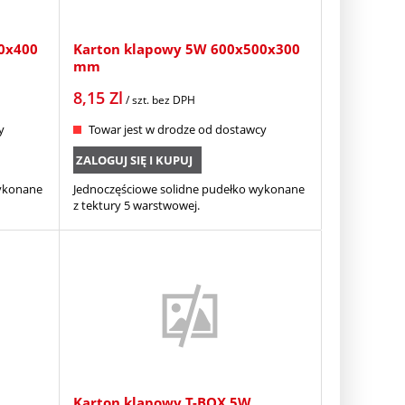
0x400
Karton klapowy 5W 600x500x300
mm
8,15
Zl
/ szt.
bez DPH
y
Towar jest w drodze od dostawcy
ZALOGUJ SIĘ I KUPUJ
wykonane
Jednoczęściowe solidne pudełko wykonane
z tektury 5 warstwowej.
Karton klapowy T-BOX 5W