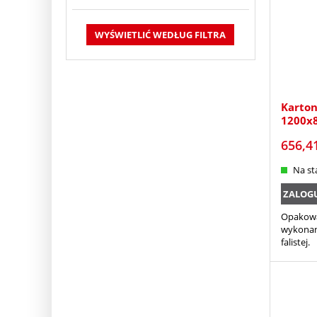
WYŚWIETLIĆ WEDŁUG FILTRA
Karto
1200x8
656,4
Na st
ZALOGUJ
Opakowa
wykonan
falistej.