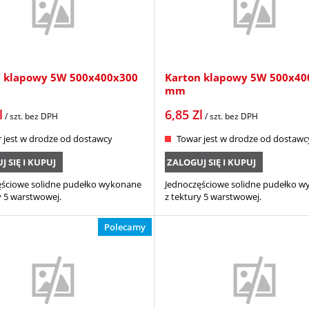
n klapowy 5W 500x400x300
Karton klapowy 5W 500x40
mm
l
6,85
Zl
/ szt.
bez DPH
/ szt.
bez DPH
 jest w drodze od dostawcy
Towar jest w drodze od dostawc
 SIĘ I KUPUJ
ZALOGUJ SIĘ I KUPUJ
ęściowe solidne pudełko wykonane
Jednoczęściowe solidne pudełko 
y 5 warstwowej.
z tektury 5 warstwowej.
Polecamy