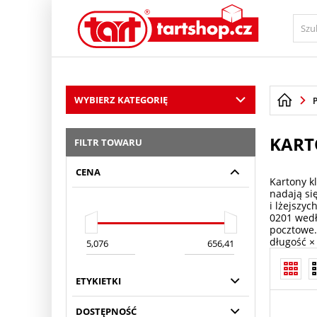
PŘESKOČIT NAVIGACI
WYBIERZ KATEGORIĘ
KART
FILTR TOWARU
CENA
Kartony k
nadają si
i lżejszy
0201 wedł
pocztowe.
długość ×
ETYKIETKI
DOSTĘPNOŚĆ