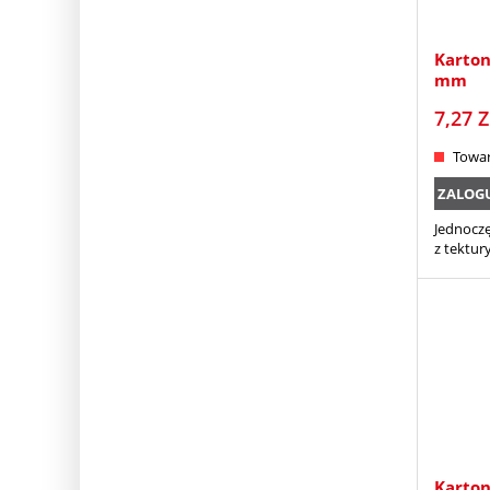
Karto
mm
7,27
Z
Towar
ZALOGUJ
Jednocz
z tektur
Karto