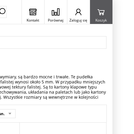
Kontakt
Porównaj
Zaloguj się
Koszyk
wymiary, są bardzo mocne i trwałe. Te pudełka
 falistej wynosi około 5 mm. W przypadku mniejszych
wej tektury falistej. Są to kartony klapowe typu
echowywania, układania na paletach lub jako kartony
j. Wszystkie rozmiary są wewnętrzne w kolejności
sn.