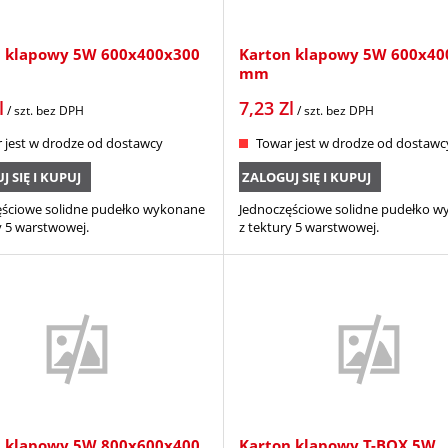
n klapowy 5W 600x400x300
Karton klapowy 5W 600x40
mm
l
7,23
Zl
/ szt.
bez DPH
/ szt.
bez DPH
 jest w drodze od dostawcy
Towar jest w drodze od dostawc
 SIĘ I KUPUJ
ZALOGUJ SIĘ I KUPUJ
ęściowe solidne pudełko wykonane
Jednoczęściowe solidne pudełko 
y 5 warstwowej.
z tektury 5 warstwowej.
n klapowy 5W 800x600x400
Karton klapowy T-BOX 5W