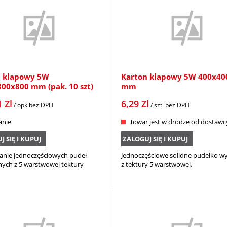
n klapowy 5W
Karton klapowy 5W 400x40
00x800 mm (pak. 10 szt)
mm
1
Zl
6,29
Zl
/ opk
bez DPH
/ szt.
bez DPH
anie
Towar jest w drodze od dostawc
 SIĘ I KUPUJ
ZALOGUJ SIĘ I KUPUJ
nie jednoczęściowych pudeł
Jednoczęściowe solidne pudełko 
ych z 5 warstwowej tektury
z tektury 5 warstwowej.