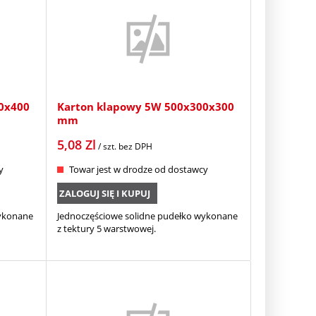
0x400
Karton klapowy 5W 500x300x300
mm
5,08
Zl
/ szt.
bez DPH
y
Towar jest w drodze od dostawcy
ZALOGUJ SIĘ I KUPUJ
wykonane
Jednoczęściowe solidne pudełko wykonane
z tektury 5 warstwowej.