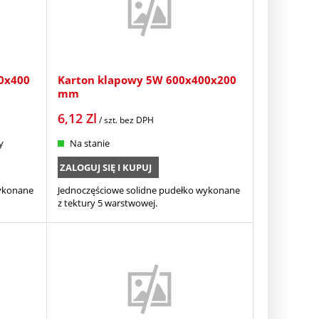
0x400
Karton klapowy 5W 600x400x200
mm
6,12
Zl
/ szt.
bez DPH
y
Na stanie
ZALOGUJ SIĘ I KUPUJ
wykonane
Jednoczęściowe solidne pudełko wykonane
z tektury 5 warstwowej.