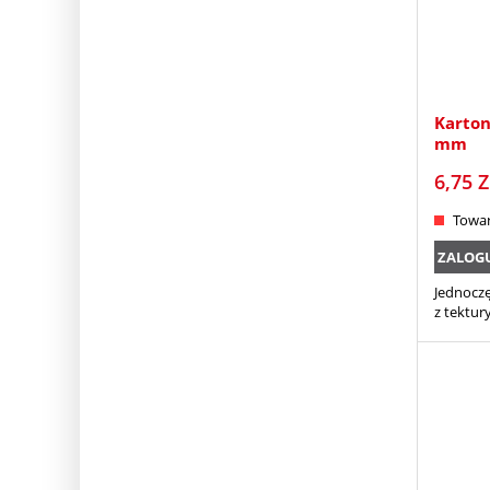
Karto
mm
6,75
Z
Towar
ZALOGUJ
Jednocz
z tektur