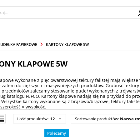
PUDEŁKA PAPIEROWE
KARTONY KLAPOWE 5W
ONY KLAPOWE 5W
lapowe wykonane z pięciowarstwowej tektury falistej mają większe 
ę zatem do cięższych i masywniejszych produktów. Grubość tektury
ch przedmiotów zalecamy stosowanie pudeł wykonanych z trójwarstwo
ug katalogu FEFCO. Kartony klapowe nadają się na przykład do prz
 Wszystkie kartony wykonane są z brązowo/brązowej tektury faliste
 szerokość × wysokość.
Ilość produktów:
12
Sortowanie produktów:
Nazwa ro
Polecamy