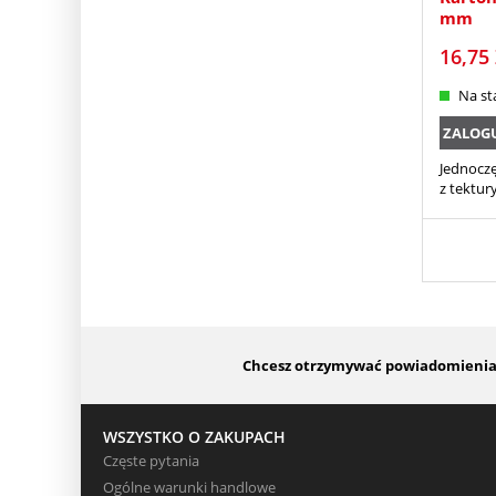
mm
16,75
Na st
ZALOGUJ
Jednocz
z tektur
Chcesz otrzymywać powiadomienia o
WSZYSTKO O ZAKUPACH
Częste pytania
Ogólne warunki handlowe