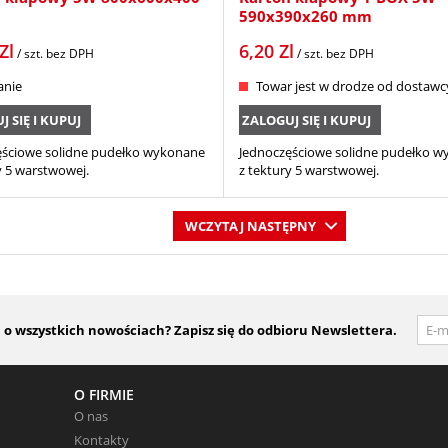
590x390x260 mm
Zl
6,20
Zl
/ szt.
bez DPH
/ szt.
bez DPH
anie
Towar jest w drodze od dostawc
 SIĘ I KUPUJ
ZALOGUJ SIĘ I KUPUJ
ęściowe solidne pudełko wykonane
Jednoczęściowe solidne pudełko 
y 5 warstwowej.
z tektury 5 warstwowej.
WCZYTAJ NASTĘPNY
 wszystkich nowościach? Zapisz się do odbioru Newslettera.
O FIRMIE
O nas
Kontakty