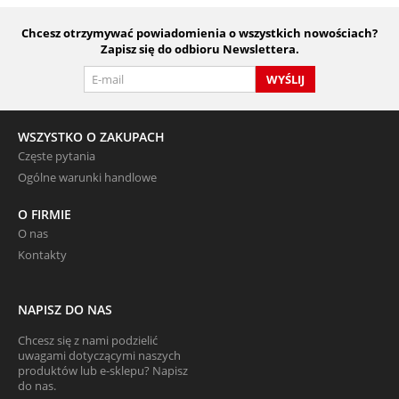
Chcesz otrzymywać powiadomienia o wszystkich nowościach?
Zapisz się do odbioru Newslettera.
WYŚLIJ
WSZYSTKO O ZAKUPACH
Częste pytania
Ogólne warunki handlowe
O FIRMIE
O nas
Kontakty
NAPISZ DO NAS
Chcesz się z nami podzielić
uwagami dotyczącymi naszych
produktów lub e-sklepu? Napisz
do nas.