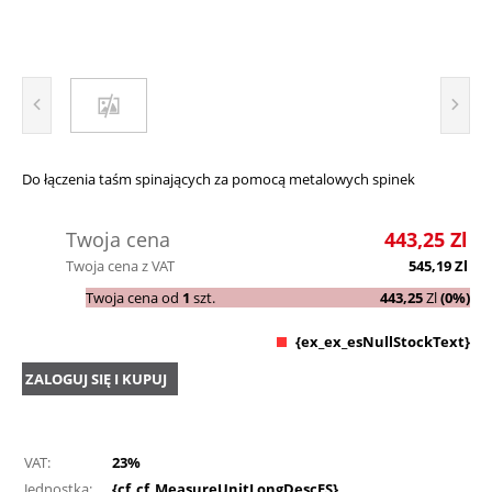
Do łączenia taśm spinających za pomocą metalowych spinek
Twoja cena
443,25
Zl
Twoja cena z VAT
545,19
Zl
Twoja cena od
1
szt.
443,25
Zl
(0%)
{ex_ex_esNullStockText}
ZALOGUJ SIĘ I KUPUJ
VAT:
23%
Jednostka:
{cf_cf_MeasureUnitLongDescES}