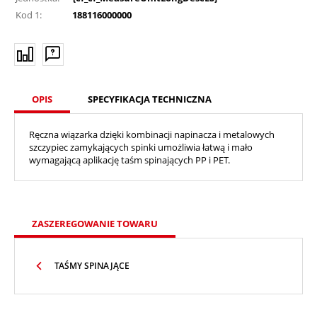
Kod 1:
188116000000
OPIS
SPECYFIKACJA TECHNICZNA
Ręczna wiązarka dzięki kombinacji napinacza i metalowych
szczypiec zamykających spinki umożliwia łatwą i mało
wymagającą aplikację taśm spinających PP i PET.
ZASZEREGOWANIE TOWARU
TAŚMY SPINAJĄCE